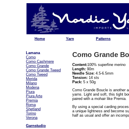
Home
Yarn
Patterns
Lamana
Como Grande Bo
Como
Como Cashmere
Content:
100% superfine merino
Como Grande
Length:
90m
Como Grande Tweed
Needle Size:
4.5-6.5mm
Como Tweed
Tension:
14 sts
Merida
Pack:
5 x 50g
Milano
Modena
Como Grande Boucle is another add
Piura
yarns. Light and soft, this tight b
Piura Arte
paired with a mohair like Premia.
Premia
Roma
By using a special carding proce
Shetland
a unique lightness and become sup
Torino
half as usual and offer an incompa
Verona
Garnstudio