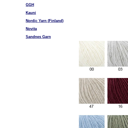
GGH
Kauni
Nordic Yarn (Finland)
Novita
Sandnes Garn