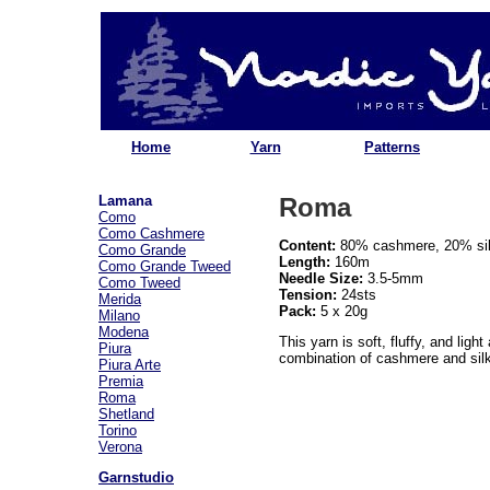
Home
Yarn
Patterns
Lamana
Roma
Como
Como Cashmere
Content:
80% cashmere, 20% si
Como Grande
Length:
160m
Como Grande Tweed
Needle Size:
3.5-5mm
Como Tweed
Tension:
24sts
Merida
Pack:
5 x 20g
Milano
Modena
This yarn is soft, fluffy, and ligh
Piura
combination of cashmere and silk,
Piura Arte
Premia
Roma
Shetland
Torino
Verona
Garnstudio